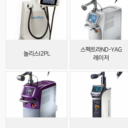
스펙트라ND-YAG
놀리스I2PL
레이저