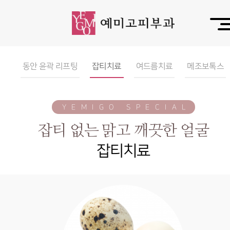
동안 윤곽 리프팅
잡티치료
여드름치료
메조보톡스
YEMIGO SPECIAL
잡티 없는 맑고 깨끗한 얼굴
잡티치료