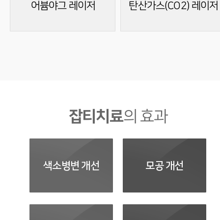
어븀야그 레이저
탄산가스(CO2) 레이저
잡티치료
의 효과
색소병변 개선
모공 개선